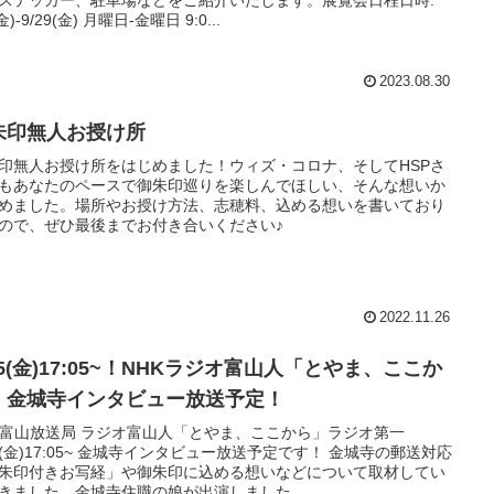
(金)-9/29(金) 月曜日-金曜日 9:0...
2023.08.30
朱印無人お授け所
印無人お授け所をはじめました！ウィズ・コロナ、そしてHSPさ
もあなたのペースで御朱印巡りを楽しんでほしい、そんな想いか
めました。場所やお授け方法、志穂料、込める想いを書いており
ので、ぜひ最後までお付き合いください♪
2022.11.26
25(金)17:05~！NHKラジオ富山人「とやま、ここか
」金城寺インタビュー放送予定！
K富山放送局 ラジオ富山人「とやま、ここから」ラジオ第一
25(金)17:05~ 金城寺インタビュー放送予定です！ 金城寺の郵送対応
朱印付きお写経」や御朱印に込める想いなどについて取材してい
きました。金城寺住職の娘が出演しました。