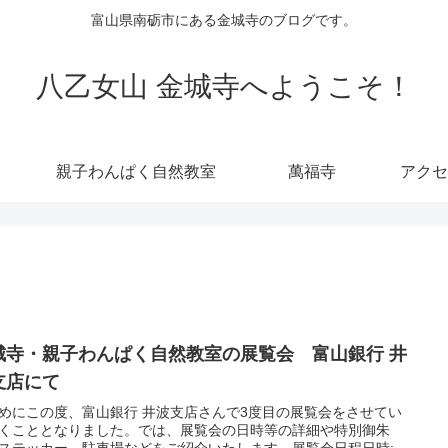
富山県南砺市にある金城寺のブログです。
八乙女山 金城寺へようこそ！
親子わんぱく自然教室
萬福寺
アクセ
城寺・親子わんぱく自然教室の展覧会 富山銀行 井
支店にて
めにこの度、富山銀行 井波支店さんで3度目の展覧会をさせてい
くこととなりました。では、展覧会の日時等の詳細や特別御朱
ステッカー、駐車場などをご紹介いたします。展覧会日程日時: