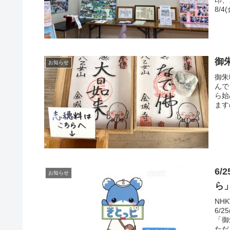
8/4
御
お知らせ
御朱
んで
ら始
ます
6/
お知らせ
ら
NH
6/
「御
ただ