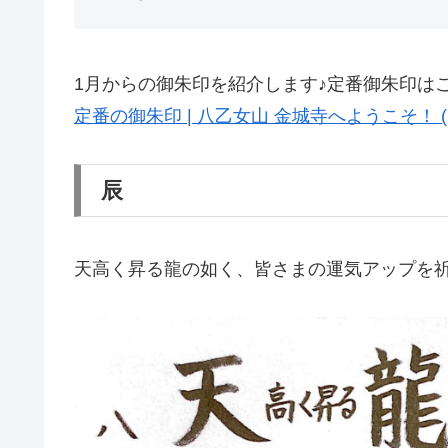
1月からの御朱印を紹介します♪定番御朱印は
定番の御朱印 | 八乙女山 金城寺へようこそ！ (nachi-
辰
天高く昇る龍の如く、皆さまの運気アップを