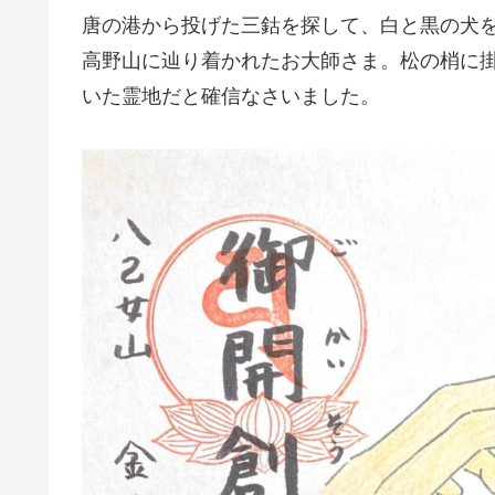
唐の港から投げた三鈷を探して、白と黒の犬
高野山に辿り着かれたお大師さま。松の梢に
いた霊地だと確信なさいました。