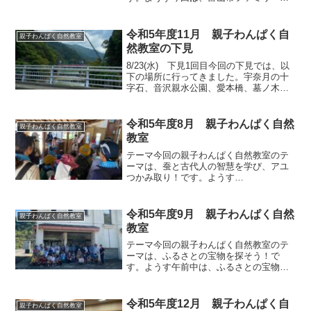
ークで活動しました。職員さんに、日
本・富山の生きものを中心にお話をして
いただきながら、園内を散策しました。
令和5年度11月 親子わんぱく自
親子わんぱく自然教室
のとじま水族館から避難してき...
然教室の下見
8/23(水) 下見1回目今回の下見では、以
下の場所に行ってきました。宇奈月の十
字石、音沢親水公園、愛本橋、墓ノ木公
園、道の駅 宇奈月、黒部川、吉田科学
館、黒部川扇状地湧水群 生地(清水庵の清
水)、KOKOくろべ南砺市から黒部までは
令和5年度8月 親子わんぱく自然
親子わんぱく自然教室
遠いので...
教室
テーマ今回の親子わんぱく自然教室のテ
ーマは、蚕と古代人の智慧を学び、アユ
つかみ取り！です。ようす
@yaotomezan_kinjoji_temple ←他の投稿
はこちらから ■8/6 親子わんぱく自然教室
午前中は、城端の松井機業さんの見学...
令和5年度9月 親子わんぱく自然
親子わんぱく自然教室
教室
テーマ今回の親子わんぱく自然教室のテ
ーマは、ふるさとの宝物を探そう！で
す。ようす午前中は、ふるさとの宝物・
月長石について学びました。親子わんぱ
く自然教室の活動を評価してくださった
地質に詳しい先生が、特別に教えてくだ
令和5年度12月 親子わんぱく自
親子わんぱく自然教室