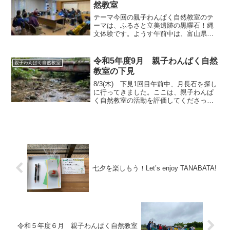
さいました。月長石は、古代...
然教室
テーマ今回の親子わんぱく自然教室のテ
ーマは、ふるさと立美遺跡の黒曜石！縄
文体験です。ようす午前中は、富山県埋
蔵文化財センターで活動しました。職員
の方々のおしごとについて教えていただ
き、令和5年度6月に学んだ立美遺跡から
令和5年度9月 親子わんぱく自然
親子わんぱく自然教室
発掘された黒曜石を見せ...
教室の下見
8/3(木) 下見1回目午前中、月長石を探し
に行ってきました。ここは、親子わんぱ
く自然教室の活動を評価してくださった
地質に詳しい方が、特別に教えてくださ
った場所です。月長石は、古代インドで
「聖なる石」と崇め、お守りとして身に
つけられていたと...
七夕を楽しもう！Let’s enjoy TANABATA!
令和５年度６月 親子わんぱく自然教室