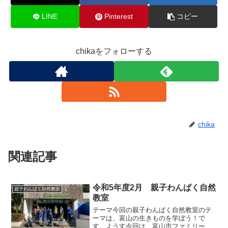
LINE
Pinterest
コピー
chikaをフォローする
chika
関連記事
令和5年度2月 親子わんぱく自然
親子わんぱく自然教室
教室
テーマ今回の親子わんぱく自然教室のテ
ーマは、富山の生きものを学ぼう！で
す。ようす今回は、富山市ファミリーパ